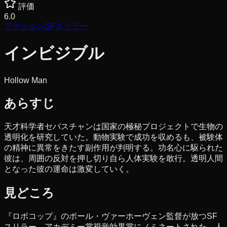
評価
6.0
アクション
SF
スリラー
インビジブル
Hollow Man
あらすじ
天才科学者セバスチャンは国家の極秘プロジェクトで生物の
透明化を研究していた。動物実験で成功を収めるも、被験体
の精神に異常をきたす副作用が判明する。功名心に駆られた
彼は、周囲の反対を押し切り自ら人体実験を敢行。透明人間
となった彼の運命は激変していく。
見どころ
『ロボコップ』のポール・ヴァーホーヴェン監督が放つSF
スリラー。アカデミー賞視覚効果賞にノミネートされた、人