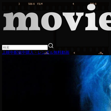
上映中
配信中
購入・レンタル
無料動画