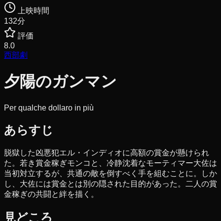
上映時間
132
分
評価
8.0
西部劇
夕陽のガンマン
Per qualche dollaro in più
あらすじ
脱獄した凶悪犯エル・インディオに高額の賞金が懸けられ
た。若き賞金稼ぎモンコと、冷静沈着なモーティマー大佐は
当初対立するが、共通の敵を倒すべく手を組むことに。しか
し、大佐には賞金とは別の隠された目的があった。二人の賞
金稼ぎの共闘と絆を描く。
見どころ