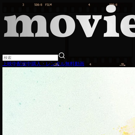
上映中
配信中
購入・レンタル
無料動画