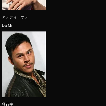
アンディ・オン
Da Mi
释行宇