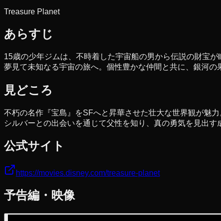
Treasure Planet
あらすじ
15歳の少年ジムは、不時着した宇宙船の男から伝説の財宝が
夢見て未知なる宇宙の旅へ。個性豊かな仲間と共に、銀河の
見どころ
不朽の名作『宝島』をSFへと昇華させた壮大な世界観が魅
シルバーとの出会いを通じて父性を知り、真の勇気を見出す
公式サイト
https://movies.disney.com/treasure-planet
予告編・映像