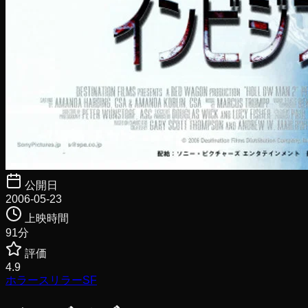
公開日
2006-05-23
上映時間
91
分
評価
4.9
ホラー
スリラー
SF