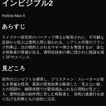
インビジブル2
Hollow Man II
あらすじ
ライズナー研究所のパーティで博士が殺害された。不可解な
足跡から犯人は透明人間と疑われる。シアトル市警のフラン
ク刑事は、次の標的とされるマギー博士を警護するが、姿な
き暗殺者の脅威が迫る。透明化技術の裏に隠された陰謀を描
くSFサスペンス。
見どころ
前作のコンセプトを継承し、クリスチャン・スレーターが姿
なき脅威を怪演。最新の視覚効果を駆使した「見えない敵」
との死闘や、極限状態での緊張感あふれる心理戦が見どこ
ろ。透明化薬の副作用に苦しむ暗殺者と、決死の逃避行を繰
り広げる刑事たちの攻防に注目。