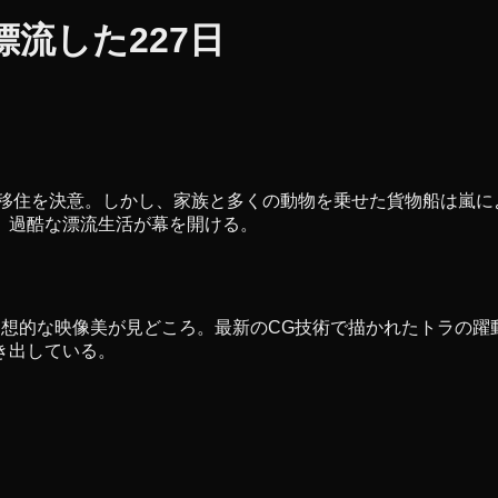
流した227日
の移住を決意。しかし、家族と多くの動物を乗せた貨物船は嵐に
、過酷な漂流生活が幕を開ける。
幻想的な映像美が見どころ。最新のCG技術で描かれたトラの躍
き出している。