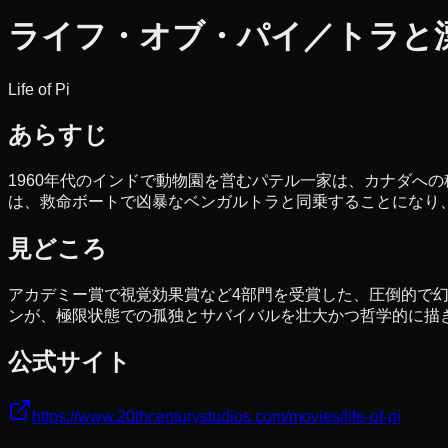
ライフ・オブ・パイ／トラと漂
Life of Pi
あらすじ
1960年代のインドで動物園を営むパテル一家は、カナダへ
は、救命ボートで凶暴なベンガルトラと同乗することになり
見どころ
アカデミー賞で視覚効果賞など4部門を受賞した、圧倒的で
ンが、極限状態での孤独とサバイバルを壮大かつ哲学的に描
公式サイト
https://www.20thcenturystudios.com/movies/life-of-pi