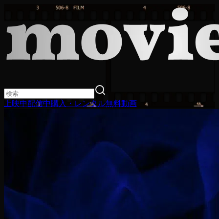
上映中
配信中
購入・レンタル
無料動画