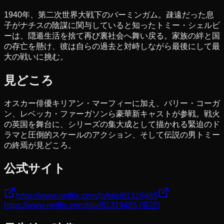
1940年、第二次世界大戦下のバーミンガム。疎遠だった息
子がナチスの陰謀に関与していると知ったトミー・シェルビ
ーは、隠遁生活を捨て再び裏社会へ舞い戻る。家族の絆と国
の存亡を懸け、彼は自らの過去と対峙しながら最後にして最
大の戦いに挑む。
見どころ
オスカー俳優キリアン・マーフィーに加え、バリー・コーガ
ン、レベッカ・ファーガソンら豪華新キャストが参戦。戦火
の英国を舞台に、シリーズの集大成として描かれる緊迫のド
ラマと圧倒的スケールのアクション、そして伝説の男トミー
の終焉が見どころ。
公式サイト
https://www.netflix.com/jp/title/81319485
https://www.netflix.com/title/81319485
(英語)