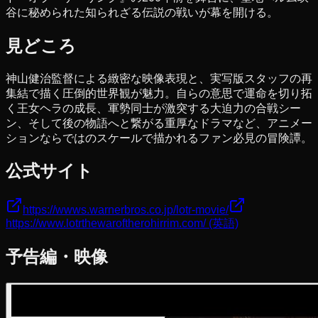
谷に秘められた知られざる伝説の戦いが幕を開ける。
見どころ
神山健治監督による緻密な映像表現と、実写版スタッフの再
集結で描く圧倒的世界観が魅力。自らの意思で運命を切り拓
く王女ヘラの成長、軍勢同士が激突する大迫力の合戦シー
ン、そして後の物語へと繋がる重厚なドラマなど、アニメー
ションならではのスケールで描かれるファン必見の冒険譚。
公式サイト
https://wwws.warnerbros.co.jp/lotr-movie/
https://www.lotrthewaroftherohirrim.com/
(英語)
予告編・映像