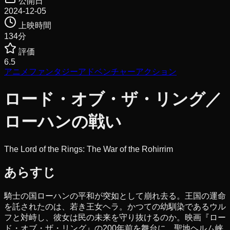
公開日
2024-12-05
上映時間
134
分
評価
6.5
アニメ
ファンタジー
アドベンチャー
アクション
ロード・オブ・ザ・リング／
ローハンの戦い
The Lord of the Rings: The War of the Rohirrim
あらすじ
騎士の国ローハンの平和が突如として崩れ去る。王国の運命
を託されたのは、若き王女ヘラ。かつての幼馴染であるウル
フと対峙し、彼女は民の未来を守り抜けるのか。映画『ロー
ド・オブ・ザ・リング』の200年前を舞台に、聖地ヘルム峡