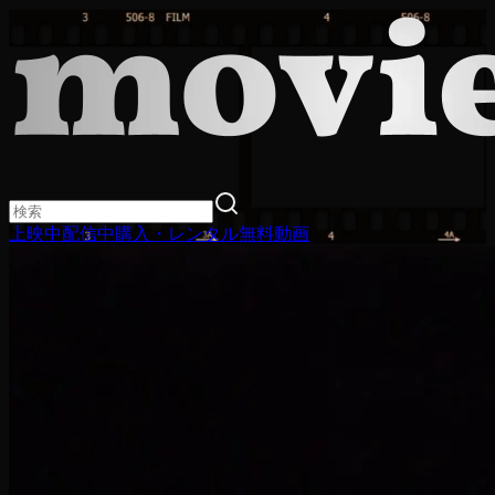
上映中
配信中
購入・レンタル
無料動画