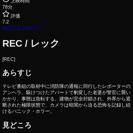
上映時間
78
分
評価
7.2
ホラー
ミステリー
REC / レック
[REC]
あらすじ
テレビ番組の取材中に消防隊の通報に同行したレポーターの
アンヘラ。駆けつけたアパートで豹変した老婆が警官に襲い
かかり、事態は急転する。建物が完全封鎖され、外界から遮
断された極限状態で、カメラは暗闇から迫る恐怖を記録し続
けるパニック・ホラー。
見どころ