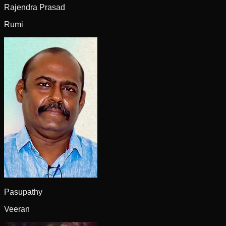
Rajendra Prasad
Rumi
Pasupathy
Veeran