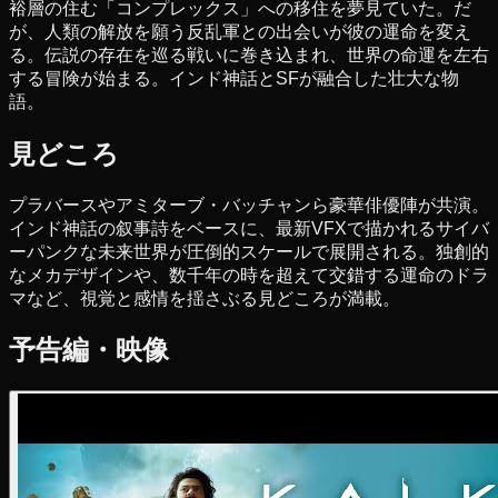
裕層の住む「コンプレックス」への移住を夢見ていた。だ
が、人類の解放を願う反乱軍との出会いが彼の運命を変え
る。伝説の存在を巡る戦いに巻き込まれ、世界の命運を左右
する冒険が始まる。インド神話とSFが融合した壮大な物
語。
見どころ
プラバースやアミターブ・バッチャンら豪華俳優陣が共演。
インド神話の叙事詩をベースに、最新VFXで描かれるサイバ
ーパンクな未来世界が圧倒的スケールで展開される。独創的
なメカデザインや、数千年の時を超えて交錯する運命のドラ
マなど、視覚と感情を揺さぶる見どころが満載。
予告編・映像