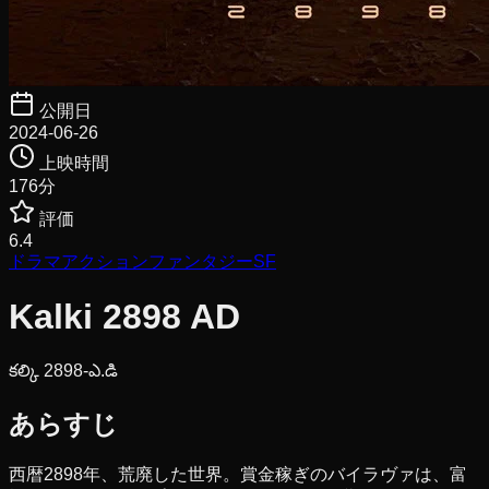
公開日
2024-06-26
上映時間
176
分
評価
6.4
ドラマ
アクション
ファンタジー
SF
Kalki 2898 AD
కల్కి 2898-ఎ.డి
あらすじ
西暦2898年、荒廃した世界。賞金稼ぎのバイラヴァは、富