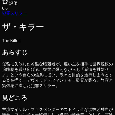
評価
6.6
犯罪
スリラー
ザ・キラー
The Killer
あらすじ
任務に失敗した冷酷な暗殺者が、雇い主を相手に世界規模の
追跡劇を繰り広げる。復讐に燃えながらも「感情を排除せ
よ」という自らの信条に従い、淡々と目的を遂行しようとす
る姿を描く。デヴィッド・フィンチャー監督が贈る、静寂と
緊張感に満ちた犯罪スリラー。
見どころ
主演マイケル・ファスベンダーのストイックな演技と独白が
圧巻。フィンチャー監督らしい緻密な映像美、そして「完遂