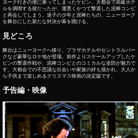
ヨーク行きの便に乗ってしまったケビン。大都会で高級ホテ
ルを満喫する彼だったが、運悪くかつて撃退した泥棒コンビ
と再会してしまう。迷子の少年と泥棒たちの、ニューヨーク
を舞台にした新たな対決が幕を開ける。
見どころ
舞台はニューヨークへ移り、プラザホテルやセントラルパー
クなど豪華なロケ地が登場。前作よりスケールアップしたケ
ビンの撃退作戦や、泥棒コンビとのコミカルな攻防が魅力で
す。大都会での不思議な出会いや家族の絆も描かれ、大人か
ら子供まで楽しめるクリスマス映画の決定版です。
予告編・映像