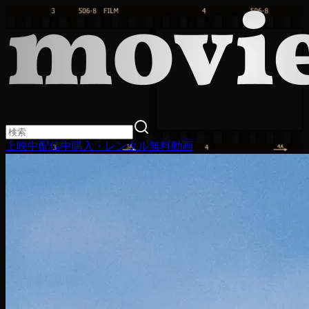
上映中
配信中
購入・レンタル
無料動画