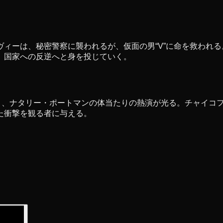
ィーは、秘密警察に襲われるが、仮面の男“V”に命を救われ
、国家への反逆へと身を投じていく。
と、ナタリー・ポートマンの体当たりの熱演が光る。チャイコ
た衝撃を観る者に与える。