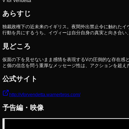
V for Vendetta
あらすじ
独裁政権下の近未来のイギリス。夜間外出禁止令に触れたイヴ
行動を共にするうち、イヴィーは自分自身の真実と向き合い
見どころ
仮面の下を見せないまま感情を表現するVの圧倒的な存在感
と個の信念を問う重厚なメッセージ性は、アクションを超え
公式サイト
http://vforvendetta.warnerbros.com/
予告編・映像