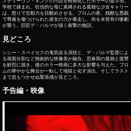
スティーヴン・キングの小説を映画化したホラーの金字塔。
学校で疎まれ、狂信的な母に束縛される孤独な少女キャリー
は、怒りで念動力を目醒めさせる。プロムの夜、残酷な悪戯
で尊厳を傷つけられた彼女の力が暴走し、街を未曾有の惨劇
が襲う。巨匠デ・パルマが描く衝撃の物語。
見どころ
シシー・スペイセクの鬼気迫る演技と、デ・パルマ監督によ
る画面分割など独創的な映像美が融合。思春期の孤独と復讐
を鮮烈に描き、後のホラー映画に多大な影響を与えた。プロ
ムの華やかな舞台が一転して地獄と化す演出、そしてラスト
まで息もつかせぬ緊張感が見どころ。
予告編・映像