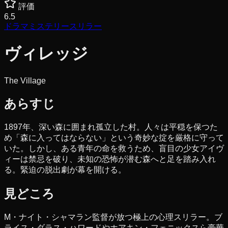
評価
6.5
ドラマ
ミステリー
スリラー
ヴィレッジ
The Village
あらすじ
1897年、深い森に囲まれ孤立した村。人々は平穏を保つた
め「森に入ってはならない」という奇妙な掟を厳格に守って
いた。しかし、ある青年の命を救うため、盲目の少女アイヴ
ィーは禁忌を破り、未知の恐怖が潜む森へと足を踏み入れ
る。緊迫の脱出劇が幕を開ける。
見どころ
M・ナイト・シャマラン監督が放つ極上の心理スリラー。ブ
ライス・ダラス・ハワードやホアキン・フェニックスら豪華