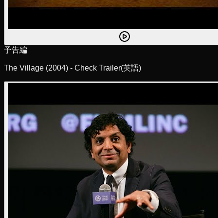
予告編
The Village (2004) - Check Trailer
(英語)