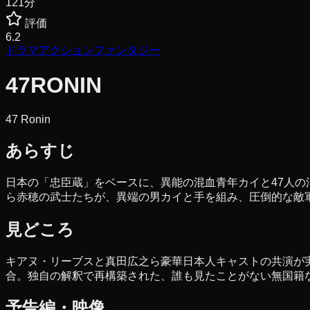
121
分
評価
6.2
ドラマ
アクション
ファンタジー
47RONIN
47 Ronin
あらすじ
日本の「忠臣蔵」をベースに、異能の混血青年カイと47人
ら赤穂の武士たちが、異端の男カイと手を組み、圧倒的な敵
見どころ
キアヌ・リーブスと真田広之ら豪華日本人キャストの共演が
合。独自の解釈で再構築された、誰も見たことがない無国籍
予告編・映像