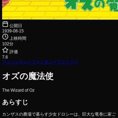
公開日
1939-08-15
上映時間
102
分
評価
7.6
アドベンチャー
ファンタジー
ファミリー
オズの魔法使
The Wizard of Oz
あらすじ
カンザスの農場で暮らす少女ドロシーは、巨大な竜巻に家ご