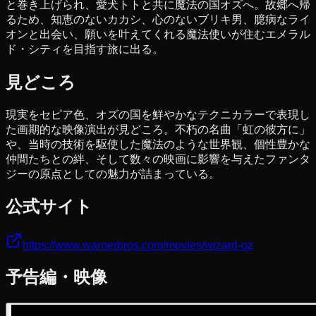
と巻き上げられ、愛犬トトと共に魔法の国オズへ。故郷へ帰
るため、知恵のないカカシ、心のないブリキ男、臆病なライ
オンと出会い、願いを叶えてくれる魔法使いが住むエメラル
ド・シティを目指す旅に出る。
見どころ
現実をセピア色、オズの国を鮮やかなテクニカラーで表現し
た画期的な映像演出が見どころ。不朽の名曲「虹の彼方に」
や、当時の技術を駆使した魔法のような世界観、個性豊かな
仲間たちとの絆、そして数々の映画に影響を与えたファンタ
ジーの原点としての魅力が詰まっている。
公式サイト
https://www.warnerbros.com/movies/wizard-oz
予告編・映像