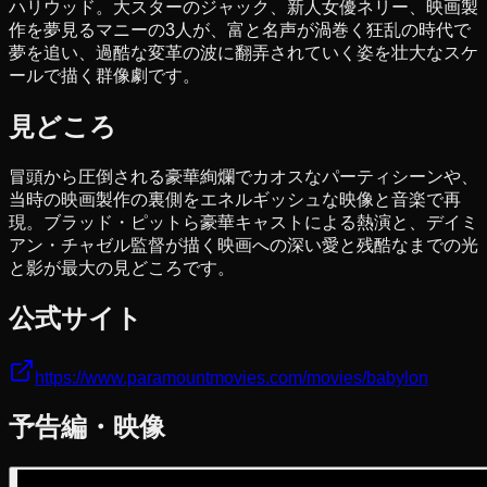
ハリウッド。大スターのジャック、新人女優ネリー、映画製
作を夢見るマニーの3人が、富と名声が渦巻く狂乱の時代で
夢を追い、過酷な変革の波に翻弄されていく姿を壮大なスケ
ールで描く群像劇です。
見どころ
冒頭から圧倒される豪華絢爛でカオスなパーティシーンや、
当時の映画製作の裏側をエネルギッシュな映像と音楽で再
現。ブラッド・ピットら豪華キャストによる熱演と、デイミ
アン・チャゼル監督が描く映画への深い愛と残酷なまでの光
と影が最大の見どころです。
公式サイト
https://www.paramountmovies.com/movies/babylon
予告編・映像