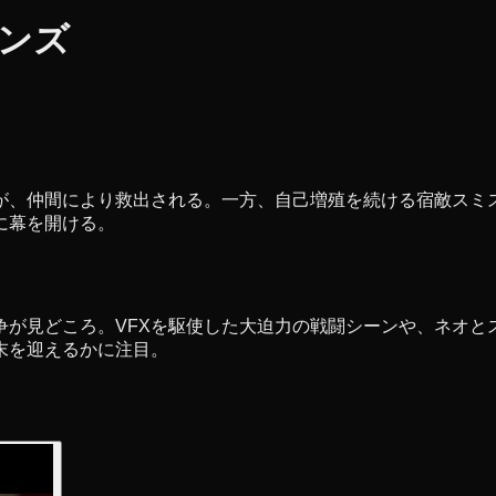
ョンズ
が、仲間により救出される。一方、自己増殖を続ける宿敵スミ
に幕を開ける。
争が見どころ。VFXを駆使した大迫力の戦闘シーンや、ネオと
末を迎えるかに注目。