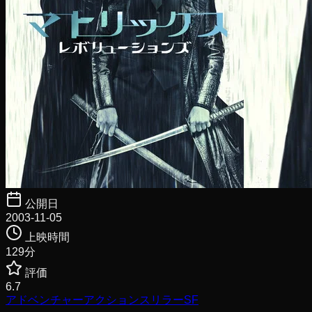
公開日
2003-11-05
上映時間
129
分
評価
6.7
アドベンチャー
アクション
スリラー
SF