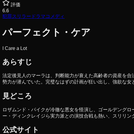
評価
6.6
犯罪
スリラー
ドラマ
コメディ
パーフェクト・ケア
I Care a Lot
あらすじ
法定後見人のマーラは、判断能力が衰えた高齢者の資産を合
勢力が潜んでいた。完璧なはずの計画が狂い出し、強欲な女
見どころ
ロザムンド・パイクが冷徹な悪女を怪演し、ゴールデングロ
ー・ディンクレイジら実力派との演技合戦も熱い、スリリン
公式サイト