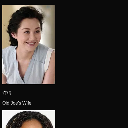
许晴
Old Joe's Wife