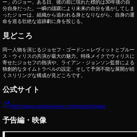
ー」のジョー。ある日、彼の前に現れた標的は30年後の自
分自身だった。一瞬の躊躇により未来の自分を逃がしてしま
ったジョーは、組織から追われる身となりながら、自身の運
命を巡る壮絶な追跡劇に身を投じる。
見どころ
同一人物を演じるジョセフ・ゴードン＝レヴィットとブルー
ス・ウィリスの共演が最大の魅力。特殊メイクでウィリスに
寄せたジョセフの熱演や、ライアン・ジョンソン監督による
独創的なタイムトラベルの設定、そして予測不能な展開が続
くスリリングな構成が見どころです。
公式サイト
https://www.sonypictures.com/movies/looper
予告編・映像