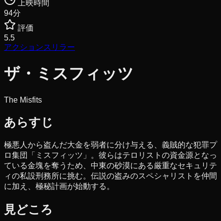
上映時間
94
分
評価
5.5
アクション
スリラー
ザ・ミスフィッツ
The Misfits
あらすじ
極悪人から盗んだ大金を弱者に分け与える、義賊的な犯罪プ
ロ集団「ミスフィッツ」。彼らはテロリストの資金源となっ
ている金塊を奪うため、中東の砂漠にある厳重なセキュリテ
ィの私設刑務所に挑む。伝説の盗みのスペシャリストを仲間
に加え、極秘計画が始動する。
見どころ