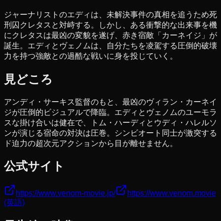
ジャーナリストのエディは、未解決事件の真相を追うため死
刑囚クレタスと対峙する。しかし、ある衝撃的な出来事を機
にクレタスは最凶の変貌を遂げ、赤き宿敵「カーネイジ」が
誕生。エディとヴェノムは、自分たちを凌駕する圧倒的破壊
力を持つ強敵との過酷な戦いに身を投じていく。
見どころ
アンディ・サーキス監督のもと、最凶のヴィラン・カーネイ
ジが圧倒的ビジュアルで降臨。エディとヴェノムのユーモラ
スな掛け合いは健在で、トム・ハーディとウディ・ハレルソ
ンが演じる宿命の対決は圧巻。シンビオート同士が激突する
ド迫力の超次元アクションから目が離せません。
公式サイト
https://www.venom-movie.jp/
https://www.venom.movie
(英語)