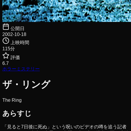
公開日
2002-10-18
上映時間
115
分
評価
6.7
ホラー
ミステリー
ザ・リング
The Ring
あらすじ
「見ると7日後に死ぬ」という呪いのビデオの噂を追う記者