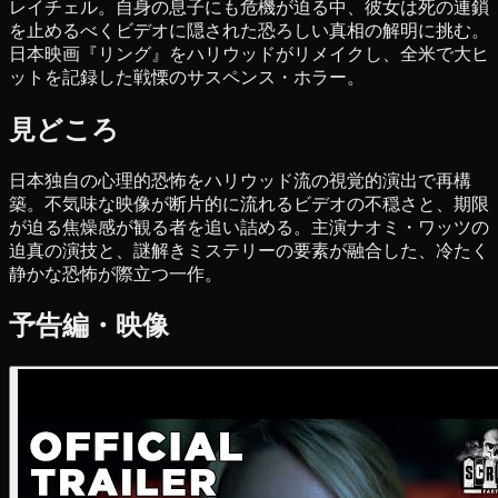
レイチェル。自身の息子にも危機が迫る中、彼女は死の連鎖
を止めるべくビデオに隠された恐ろしい真相の解明に挑む。
日本映画『リング』をハリウッドがリメイクし、全米で大ヒ
ットを記録した戦慄のサスペンス・ホラー。
見どころ
日本独自の心理的恐怖をハリウッド流の視覚的演出で再構
築。不気味な映像が断片的に流れるビデオの不穏さと、期限
が迫る焦燥感が観る者を追い詰める。主演ナオミ・ワッツの
迫真の演技と、謎解きミステリーの要素が融合した、冷たく
静かな恐怖が際立つ一作。
予告編・映像