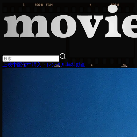
上映中
配信中
購入・レンタル
無料動画