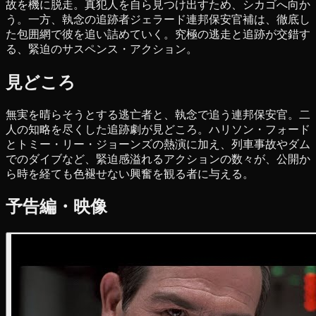
故を機に脱走。真犯人を自ら見つけ出すため、シカゴへ向か
う。一方、執念の追跡者ジェラード連邦保安官補は、徹底し
た包囲網で彼を追い詰めていく。究極の逃走と追跡が交錯す
る、緊迫のサスペンス・アクション。
見どころ
無実を晴らそうとする逃亡者と、執念で追う連邦保安官。二
人の知略を尽くした追跡劇が見どころ。ハリソン・フォード
とトミー・リー・ジョーンズの熱演に加え、列車事故やダム
でのダイブなど、緊迫感溢れるアクションの数々が、公開か
ら時を経ても色褪せない興奮を観る者に与える。
予告編・映像