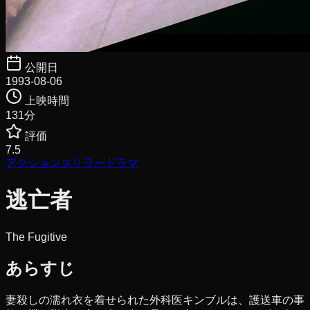
公開日
1993-08-06
上映時間
131
分
評価
7.5
アクション
スリラー
ドラマ
逃亡者
The Fugitive
あらすじ
妻殺しの濡れ衣を着せられた外科医キンブルは、護送車の事