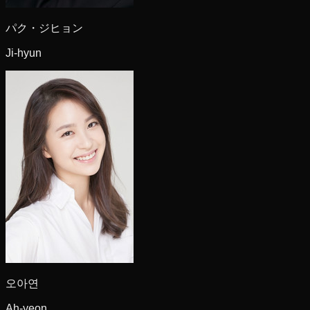
パク・ジヒョン
Ji-hyun
오아연
Ah-yeon