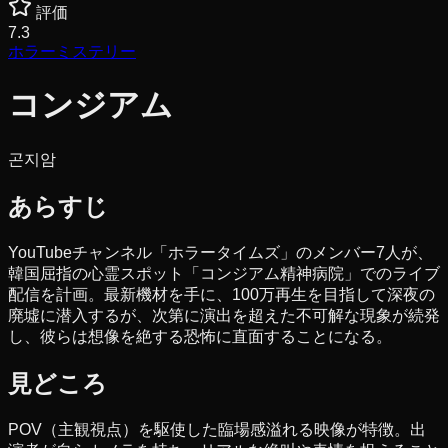
評価
7.3
ホラー
ミステリー
コンジアム
곤지암
あらすじ
YouTubeチャンネル「ホラータイムズ」のメンバー7人が、
韓国屈指の心霊スポット「コンジアム精神病院」でのライブ
配信を計画。最新機材を手に、100万再生を目指して深夜の
廃墟に潜入するが、次第に演出を超えた不可解な現象が続発
し、彼らは想像を絶する恐怖に直面することになる。
見どころ
POV（主観視点）を駆使した臨場感溢れる映像が特徴。出