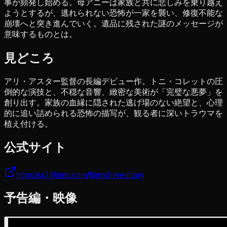
事が頻発し始める。母アニーは家族と共に悲しみを乗り越え
ようとするが、逃れられない恐怖が一家を襲い、修復不能な
崩壊へと突き進んでいく。遺品に残された謎のメッセージが
意味するものとは。
見どころ
アリ・アスター監督の長編デビュー作。トニ・コレットの圧
倒的な演技と、不穏な音響、緻密な美術が「完璧な悪夢」を
創り出す。家族の血縁に隠された逃げ場のない絶望と、心理
的に追い詰められる恐怖の描写が、観る者に深いトラウマを
植え付ける。
公式サイト
https://a24films.com/films/hereditary
予告編・映像