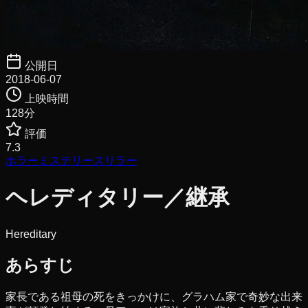
公開日
2018-06-07
上映時間
128
分
評価
7.3
ホラー
ミステリー
スリラー
ヘレディタリー／継承
Hereditary
あらすじ
家長である祖母の死をきっかけに、グラハム家で奇妙な出来