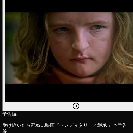
予告編
受け継いだら死ぬ…映画『へレディタリー／継承 』本予告
編