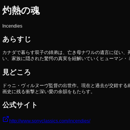
灼熱の魂
Incendies
あらすじ
カナダで暮らす双子の姉弟は、亡き母ナワルの遺言に従い、
い、家族に隠された驚愕の真実を紐解いていくヒューマン・
見どころ
ドゥニ・ヴィルヌーヴ監督の出世作。現在と過去が交錯する緻
画史に残る衝撃と深い愛の余韻をもたらす。
公式サイト
http://www.sonyclassics.com/incendies/