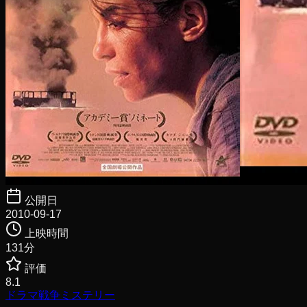
公開日
2010-09-17
上映時間
131
分
評価
8.1
ドラマ
戦争
ミステリー