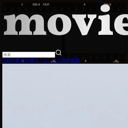
上映中
配信中
購入・レンタル
無料動画