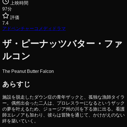
上映時間
97
分
評価
7.4
アドベンチャー
コメディ
ドラマ
ザ・ピーナッツバター・ファ
ルコン
The Peanut Butter Falcon
あらすじ
施設を脱走したダウン症の青年ザックと、孤独な漁師タイラ
ー。偶然出会った二人は、プロレスラーになるというザック
の夢を叶えるため、ジョージア州の川を下る旅に出る。看護
師エレノアも加わり、彼らは冒険を通じて、かけがえのない
絆を築いていく。