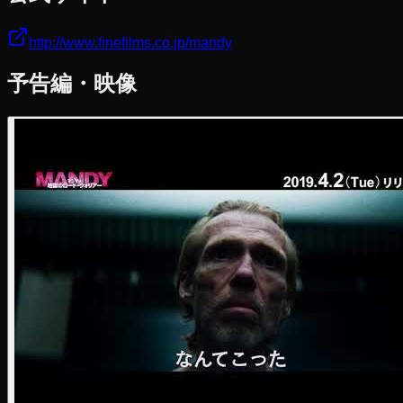
http://www.finefilms.co.jp/mandy
予告編・映像