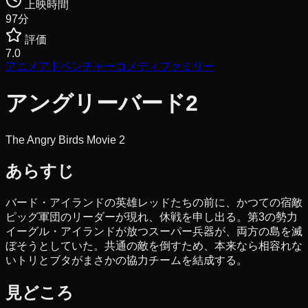
上映時間
97
分
評価
7.0
アニメ
アドベンチャー
コメディ
ファミリー
アングリーバード2
The Angry Birds Movie 2
あらすじ
バード・アイランドの英雄レッドたちの前に、かつての宿敵
ピッグ軍団のリーダーが現れ、休戦を申し出る。第3の勢力
イーグル・アイランドが放つスーパー兵器が、両方の島を滅
ぼそうとしていた。共通の敵を倒すため、本来なら相容れな
いトリとブタがまさかの協力チームを結成する。
見どころ