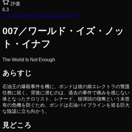
評価
6.3
アドベンチャー
アクション
スリラー
007／ワールド・イズ・ノッ
ト・イナフ
The World Is Not Enough
あらすじ
石油王の爆殺事件を機に、ボンドは彼の娘エレクトラの警護
任務に就く。背後に潜むのは、過去の事件で痛みを感じない
体となったテロリスト、レナード。核弾頭の強奪という未曾
有の危機を防ぐため、ボンドは石油パイプラインを巡る巨大
な陰謀に立ち向かう。
見どころ