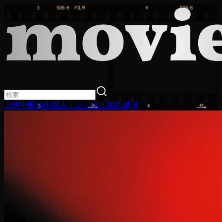
上映中
配信中
購入・レンタル
無料動画