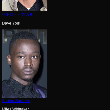
ペドロ・パスカル
Dave York
Ashton Sanders
Miles Whittaker