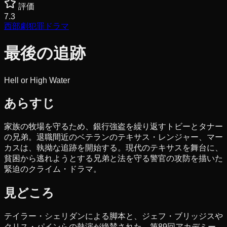
評価
7.3
西部劇
犯罪
ドラマ
最後の追跡
Hell or High Water
あらすじ
家族の牧場を守るため、銀行強盗を繰り返すトビーとタナー
の兄弟。退職間近のベテランのテキサス・レンジャー、マー
カスは、執拗な追跡を開始する。現代のテキサスを舞台に、
貧困から逃れようとする兄弟と法を守る警官の攻防を描いた
緊迫のクライム・ドラマ。
見どころ
テイラー・シェリダンによる脚本と、ジェフ・ブリッジスや
クリス・パインらの熱演が絶賛された。第89回アカデミー