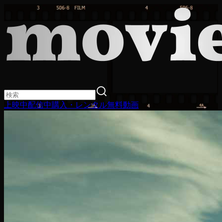
上映中
配信中
購入・レンタル
無料動画