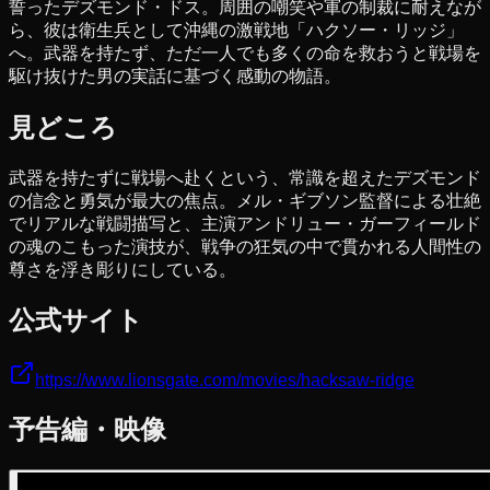
誓ったデズモンド・ドス。周囲の嘲笑や軍の制裁に耐えなが
ら、彼は衛生兵として沖縄の激戦地「ハクソー・リッジ」
へ。武器を持たず、ただ一人でも多くの命を救おうと戦場を
駆け抜けた男の実話に基づく感動の物語。
見どころ
武器を持たずに戦場へ赴くという、常識を超えたデズモンド
の信念と勇気が最大の焦点。メル・ギブソン監督による壮絶
でリアルな戦闘描写と、主演アンドリュー・ガーフィールド
の魂のこもった演技が、戦争の狂気の中で貫かれる人間性の
尊さを浮き彫りにしている。
公式サイト
https://www.lionsgate.com/movies/hacksaw-ridge
予告編・映像