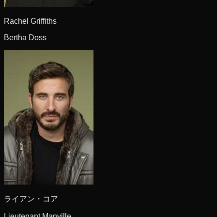
Rachel Griffiths
Bertha Doss
ライアン・コア
Lieutenant Manville