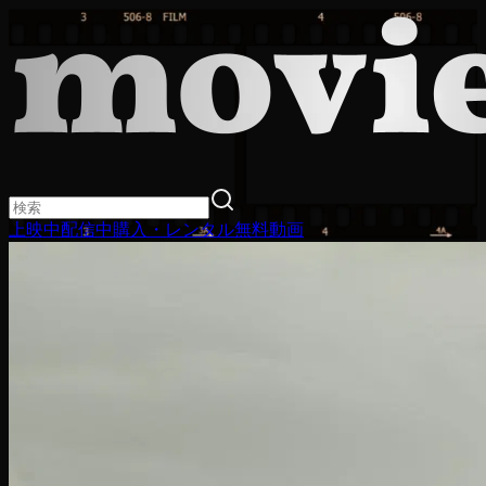
上映中
配信中
購入・レンタル
無料動画