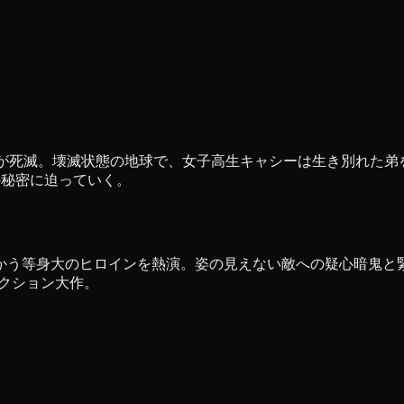
％が死滅。壊滅状態の地球で、女子高生キャシーは生き別れた弟
の秘密に迫っていく。
かう等身大のヒロインを熱演。姿の見えない敵への疑心暗鬼と
クション大作。