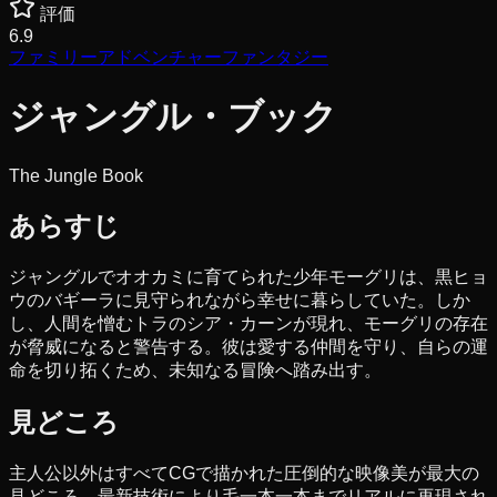
評価
6.9
ファミリー
アドベンチャー
ファンタジー
ジャングル・ブック
The Jungle Book
あらすじ
ジャングルでオオカミに育てられた少年モーグリは、黒ヒョ
ウのバギーラに見守られながら幸せに暮らしていた。しか
し、人間を憎むトラのシア・カーンが現れ、モーグリの存在
が脅威になると警告する。彼は愛する仲間を守り、自らの運
命を切り拓くため、未知なる冒険へ踏み出す。
見どころ
主人公以外はすべてCGで描かれた圧倒的な映像美が最大の
見どころ。最新技術により毛一本一本までリアルに再現され