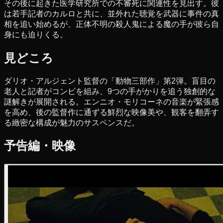
その後に起きた医学研究所での不審死に関連性を見出す。彼
は若手記者のカルロと共に、並外れた聴覚を武器に事件の真
相を追い始めるが、正体不明の殺人鬼による魔の手が彼ら自
身にも迫りくる。
見どころ
ダリオ・アルジェント監督の「動物三部作」第2弾。盲目の
老人と記者がコンビを組み、9つの手がかりを追う独創的な
謎解きが展開される。エンニオ・モリコーネの音楽が緊張感
を高め、後の監督作に通ずる鮮烈な映像美や、観客を翻弄す
る緻密な構成が魅力のサスペンスだ。
予告編・映像