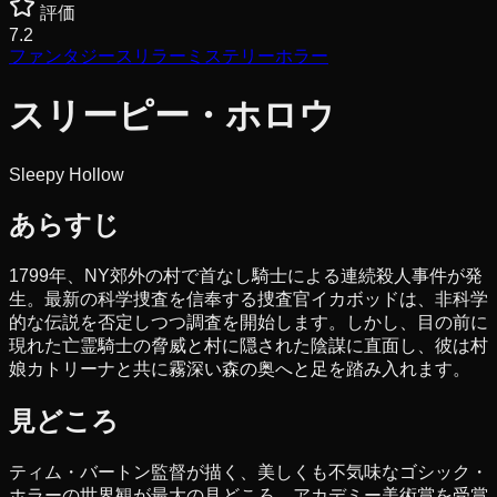
評価
7.2
ファンタジー
スリラー
ミステリー
ホラー
スリーピー・ホロウ
Sleepy Hollow
あらすじ
1799年、NY郊外の村で首なし騎士による連続殺人事件が発
生。最新の科学捜査を信奉する捜査官イカボッドは、非科学
的な伝説を否定しつつ調査を開始します。しかし、目の前に
現れた亡霊騎士の脅威と村に隠された陰謀に直面し、彼は村
娘カトリーナと共に霧深い森の奥へと足を踏み入れます。
見どころ
ティム・バートン監督が描く、美しくも不気味なゴシック・
ホラーの世界観が最大の見どころ。アカデミー美術賞を受賞