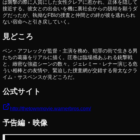
は襲撃の際に人質にした女性クレアに惹かれ、正体を隠して
接近する。彼女との出会いを機に裏社会からの脱却を願うダ
グだったが、執拗なFBIの捜査と仲間との絆が彼を逃れられ
ない宿命へと引き戻していく。
見どころ
ベン・アフレックが監督・主演を務め、犯罪の街で生きる男
たちの葛藤をリアルに描く。圧巻は臨場感あふれる銃撃戦
と、緻密な強盗シーンの数々。ジェレミー・レナー演じる危
うい相棒との友情や、緊迫した捜査網が交錯する骨太なクラ
イム・サスペンスが見どころだ。
公式サイト
http://thetownmovie.warnerbros.com/
予告編・映像