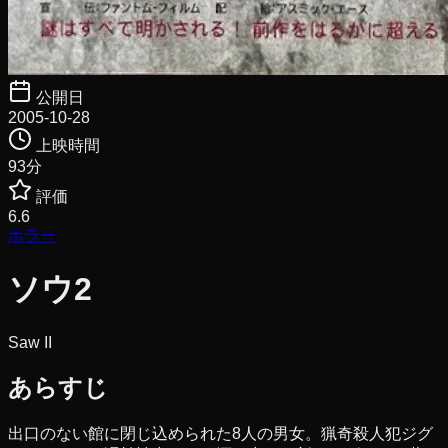
公開日
2005-10-28
上映時間
93
分
評価
6.6
ホラー
ソウ2
Saw II
あらすじ
出口のない館に閉じ込められた8人の男女。猟奇殺人犯ジグ