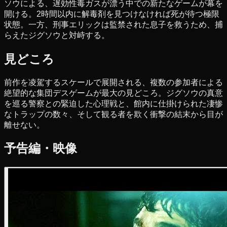
ソウによる、遅効性毒ガスが漂う中での新たなゲームが幕を
開ける。2時間以内に解毒剤を見つけなければ死が待つ極限
状態。一方、刑事エリックは監禁された息子を救うため、捕
らえたジグソウと対峙する。
見どころ
前作を凌駕するスケールで展開される、複数の参加者による
絶望的な集団デスゲームが最大の見どころ。ジグソウの真意
を巡る警察との緊迫した心理戦と、館内に仕掛けられた凄惨
なトラップの数々、そして観る者を欺く衝撃の結末から目が
離せない。
予告編・映像