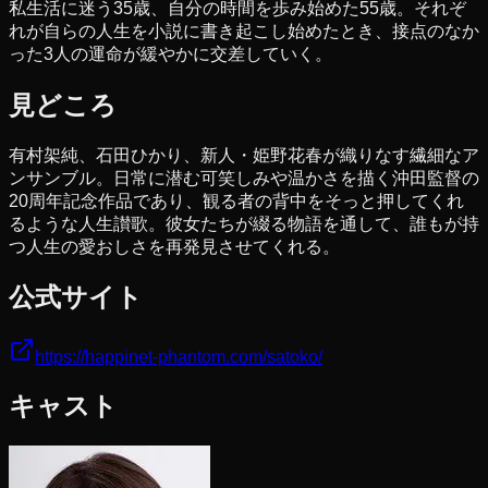
私生活に迷う35歳、自分の時間を歩み始めた55歳。それぞ
れが自らの人生を小説に書き起こし始めたとき、接点のなか
った3人の運命が緩やかに交差していく。
見どころ
有村架純、石田ひかり、新人・姫野花春が織りなす繊細なア
ンサンブル。日常に潜む可笑しみや温かさを描く沖田監督の
20周年記念作品であり、観る者の背中をそっと押してくれ
るような人生讃歌。彼女たちが綴る物語を通して、誰もが持
つ人生の愛おしさを再発見させてくれる。
公式サイト
https://happinet-phantom.com/satoko/
キャスト