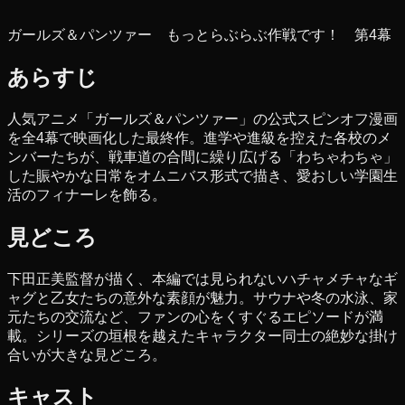
ガールズ＆パンツァー もっとらぶらぶ作戦です！ 第4幕
あらすじ
人気アニメ「ガールズ＆パンツァー」の公式スピンオフ漫画
を全4幕で映画化した最終作。進学や進級を控えた各校のメ
ンバーたちが、戦車道の合間に繰り広げる「わちゃわちゃ」
した賑やかな日常をオムニバス形式で描き、愛おしい学園生
活のフィナーレを飾る。
見どころ
下田正美監督が描く、本編では見られないハチャメチャなギ
ャグと乙女たちの意外な素顔が魅力。サウナや冬の水泳、家
元たちの交流など、ファンの心をくすぐるエピソードが満
載。シリーズの垣根を越えたキャラクター同士の絶妙な掛け
合いが大きな見どころ。
キャスト