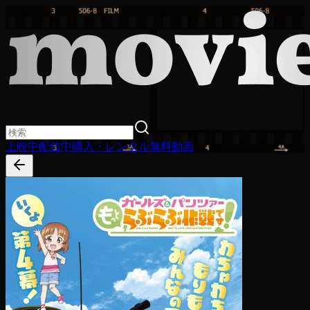
上映中
配信中
購入・レンタル
無料動画