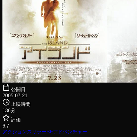
公開日
2005-07-21
上映時間
136
分
評価
6.7
アクション
スリラー
SF
アドベンチャー