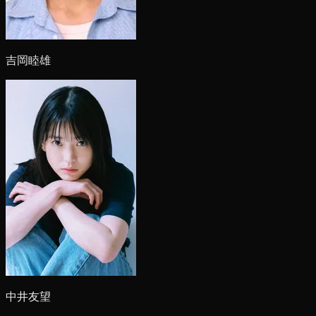
吉岡睦雄
中井友望