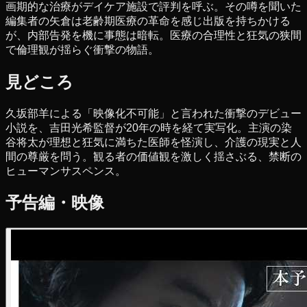
画期的な治療がデイケア施設で評判を呼ぶ。その噂を聞いた
編集者の矢倉は老齢期医療の革命を感じ出版を持ちかける
が、内部告発を機に事態は暗転。医療の合理性と狂気の狭間
で倫理観が揺らぐ衝撃の物語。
見どころ
久坂部羊による「映像化不可能」と言われた衝撃のデビュー
小説を、吉田光希監督が20年の時を経て実写化。主演の染
谷将太が理想と狂気に満ちた医師を怪演し、介護の現実と人
間の尊厳を問う。観る者の価値観を激しく揺さぶる、禁断の
ヒューマンサスペンス。
予告編・映像