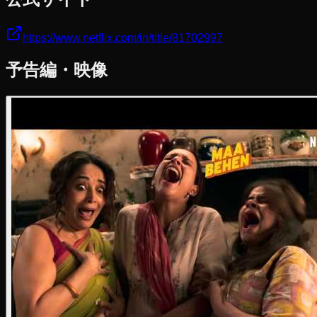
https://www.netflix.com/in/title/81702997
予告編・映像