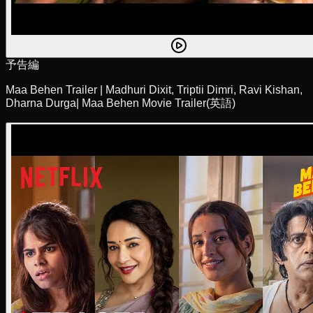
予告編
Maa Behen Trailer | Madhuri Dixit, Triptii Dimri, Ravi Kishan,
Dharna Durga| Maa Behen Movie Trailer
(英語)