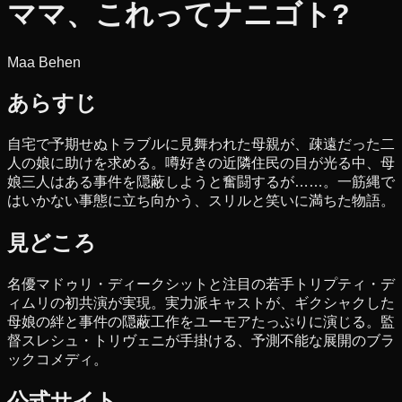
ママ、これってナニゴト?
Maa Behen
あらすじ
自宅で予期せぬトラブルに見舞われた母親が、疎遠だった二
人の娘に助けを求める。噂好きの近隣住民の目が光る中、母
娘三人はある事件を隠蔽しようと奮闘するが……。一筋縄で
はいかない事態に立ち向かう、スリルと笑いに満ちた物語。
見どころ
名優マドゥリ・ディークシットと注目の若手トリプティ・デ
ィムリの初共演が実現。実力派キャストが、ギクシャクした
母娘の絆と事件の隠蔽工作をユーモアたっぷりに演じる。監
督スレシュ・トリヴェニが手掛ける、予測不能な展開のブラ
ックコメディ。
公式サイト