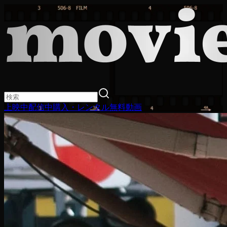
上映中
配信中
購入・レンタル
無料動画