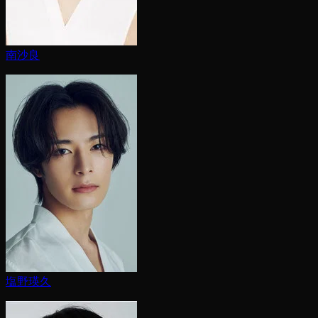
南沙良
塩野瑛久