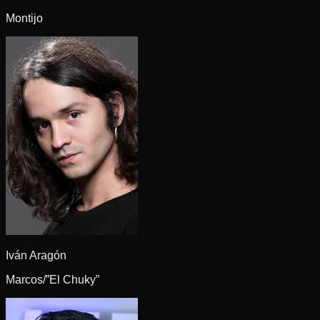
Montijo
Iván Aragón
Marcos/”El Chuky”