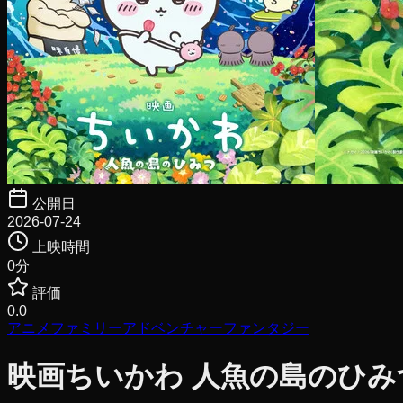
公開日
2026-07-24
上映時間
0
分
評価
0.0
アニメ
ファミリー
アドベンチャー
ファンタジー
映画ちいかわ 人魚の島のひみ